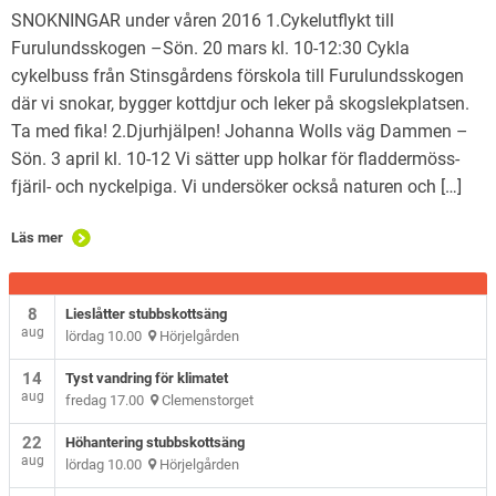
SNOKNINGAR under våren 2016 1.Cykelutflykt till
Furulundsskogen –Sön. 20 mars kl. 10-12:30 Cykla
cykelbuss från Stinsgårdens förskola till Furulundsskogen
där vi snokar, bygger kottdjur och leker på skogslekplatsen.
Ta med fika! 2.Djurhjälpen! Johanna Wolls väg Dammen –
Sön. 3 april kl. 10-12 Vi sätter upp holkar för fladdermöss-
fjäril- och nyckelpiga. Vi undersöker också naturen och […]
Läs mer
8
Lieslåtter stubbskottsäng
aug
lördag 10.00
Hörjelgården
14
Tyst vandring för klimatet
aug
fredag 17.00
Clemenstorget
22
Höhantering stubbskottsäng
aug
lördag 10.00
Hörjelgården