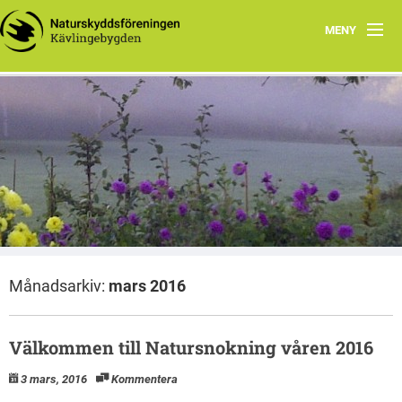
MENY
Hem
En till Naturskyddsföreningens kretswebbar webbplats
Program
Kävlingebygden
Senaste aktiviteter
Om oss
Rapporter
Månadsarkiv:
mars 2016
Välkommen till Natursnokning våren 2016
3 mars, 2016
Kommentera