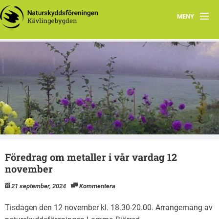
MENY
Hem
En till Naturskyddsföreningens kretswebbar webbplats
Program
Kävlingebygden
Senaste aktiviteter
Om oss
Rapporter
Föredrag om metaller i vår vardag 12
november
21 september, 2024
Kommentera
Tisdagen den 12 november kl. 18.30-20.00. Arrangemang av