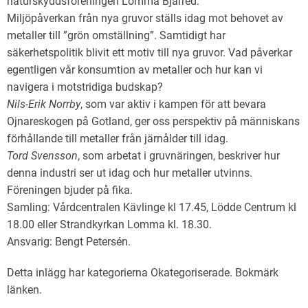
naturskyddsföreningen Lomma Bjärred.
Miljöpåverkan från nya gruvor ställs idag mot behovet av
metaller till ”grön omställning”. Samtidigt har
säkerhetspolitik blivit ett motiv till nya gruvor. Vad påverkar
egentligen vår konsumtion av metaller och hur kan vi
navigera i motstridiga budskap?
Nils-Erik Norrby
, som var aktiv i kampen för att bevara
Ojnareskogen på Gotland, ger oss perspektiv på människans
förhållande till metaller från järnålder till idag.
Tord Svensson
, som arbetat i gruvnäringen, beskriver hur
denna industri ser ut idag och hur metaller utvinns.
Föreningen bjuder på fika.
Samling: Vårdcentralen Kävlinge kl 17.45, Lödde Centrum kl
18.00 eller Strandkyrkan Lomma kl. 18.30.
Ansvarig: Bengt Petersén.
Detta inlägg har kategorierna
Okategoriserade
. Bokmärk
länken
.